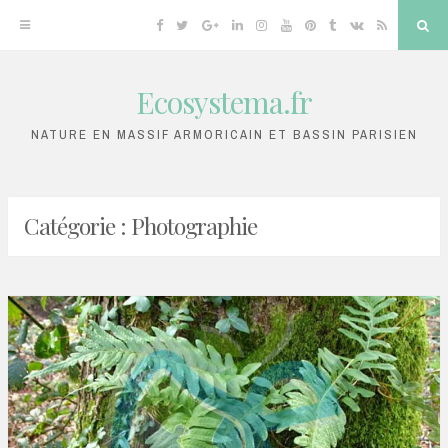
Facebook
Twitter
Google
Linkedin
Instagram
YouTube
Pinterest
Tumblr
VK
RSS
Sea
Plus
Ecosystema.fr
Skip
to
NATURE EN MASSIF ARMORICAIN ET BASSIN PARISIEN
content
Catégorie :
Photographie