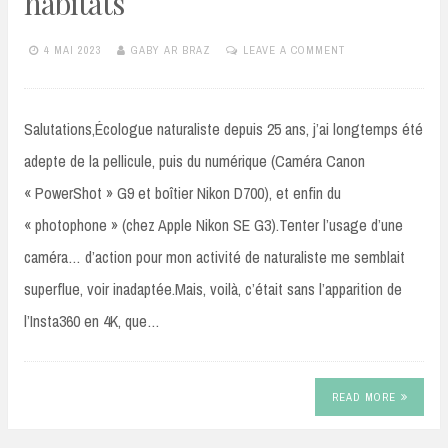
habitats
4 MAI 2023
GABY AR BRAZ
LEAVE A COMMENT
Salutations,Écologue naturaliste depuis 25 ans, j’ai longtemps été
adepte de la pellicule, puis du numérique (Caméra Canon
« PowerShot » G9 et boîtier Nikon D700), et enfin du
« photophone » (chez Apple Nikon SE G3).Tenter l’usage d’une
caméra… d’action pour mon activité de naturaliste me semblait
superflue, voir inadaptée.Mais, voilà, c’était sans l’apparition de
l’Insta360 en 4K, que…
READ MORE