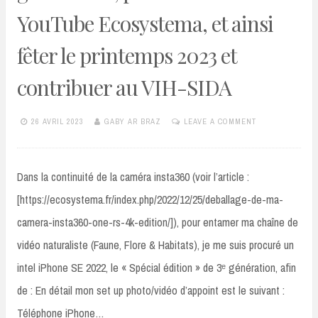
YouTube Ecosystema, et ainsi
fêter le printemps 2023 et
contribuer au VIH-SIDA
26 AVRIL 2023
GABY AR BRAZ
LEAVE A COMMENT
Dans la continuité de la caméra insta360 (voir l’article :
[https://ecosystema.fr/index.php/2022/12/25/deballage-de-ma-
camera-insta360-one-rs-4k-edition/]), pour entamer ma chaîne de
vidéo naturaliste (Faune, Flore & Habitats), je me suis procuré un
intel iPhone SE 2022, le « Spécial édition » de 3ᵉ génération, afin
de : En détail mon set up photo/vidéo d’appoint est le suivant :
Téléphone iPhone…