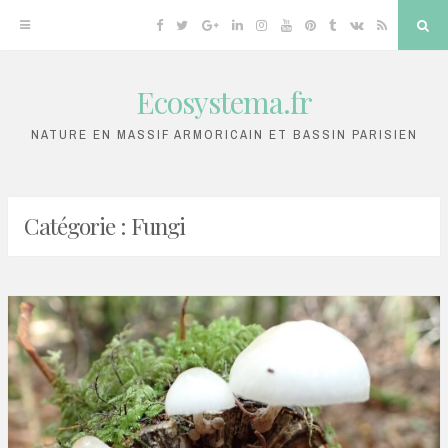
Facebook
Twitter
Google
Linkedin
Instagram
YouTube
Pinterest
Tumblr
VK
RSS
Sea
Plus
Ecosystema.fr
Skip
to
NATURE EN MASSIF ARMORICAIN ET BASSIN PARISIEN
content
Catégorie :
Fungi