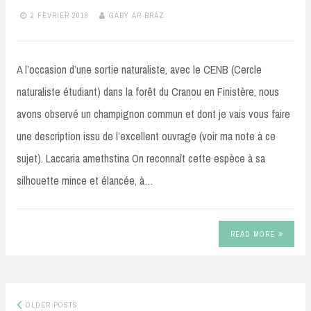
2 FÉVRIER 2018
GABY AR BRAZ
A l’occasion d’une sortie naturaliste, avec le CENB (Cercle
naturaliste étudiant) dans la forêt du Cranou en Finistère, nous
avons observé un champignon commun et dont je vais vous faire
une description issu de l’excellent ouvrage (voir ma note à ce
sujet). Laccaria amethstina On reconnaît cette espèce à sa
silhouette mince et élancée, à…
READ MORE
Posts
OLDER POSTS