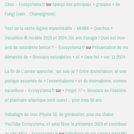
Chris – Ecosystema.fr
sur
Aperçu des principaux « groupes » de
Fungi (vern. : Champignons)
Test de la veste légère imperméable – MH900 « Quechua »
Décathlon ® modèle 2019 et 2024. Six ans d’usage ! Quel est mon
avis de naturaliste breton ? – Ecosystema.fr
sur
Présentation de ma
démarche de « Bivouacs naturalistes » et « Gear list » ver. 11 2024
La fin de L’année approche ; qui suis-je ? Entre doute/raison, et une
pratique assumée de « l’essentialisme » et du minimalisme, comme
sacerdoce – Ecosystema.fr
sur
« Projet 77 », bivouacs en Finistère
et planitiaire atlantique nord-ouest… pour mes 50 ans.
Déballage de mon iPhone SE 3e génération, pour ma chaîne
YouTube Ecosystema, et ainsi fêter le printemps 2023 et contribuer
au VIH-SIDA – Ecosystema.fr
sur
Déballage de ma caméra Insta360