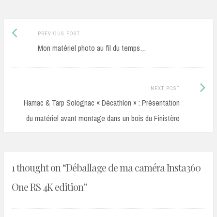
Previous
Post
PREVIOUS POST
post:
Mon matériel photo au fil du temps…
navigation
Next
NEXT POST
Post:
Hamac & Tarp Solognac « Décathlon » : Présentation
du matériel avant montage dans un bois du Finistère
1 thought on “
Déballage de ma caméra Insta360
One RS 4K edition
”