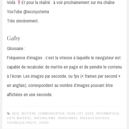
Voilà
Et pour la réalité : à voir prochainement sur ma chaîne
YouTube @ecosystema
Très sincèrement,
Gaby
Glossaire :
Fréquence d’images : c’est la vitesse à laquelle le navigateur est
capable de recalculer, de mettre en page et de peindre le contenu
à l’écran. Les images par seconde, ou fps (« frames per second »
en anglais), correspondent au nombre d’images pouvant être
affichées en une seconde.
ASIE
,
BOITIERS
,
COMMUNICATION
,
GEAR LIST
,
GEEK
,
INFORMATIQUE
,
LISTE MATÉRIEL
,
NATURALISME
,
RANDONNÉE
,
RÉSEAUX SOCIAUX
,
TECHNIQUE PHOTO
,
VIDÉO