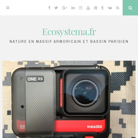
Facebook
Twitter
Google
Linkedin
Instagram
YouTube
Pinterest
Tumblr
VK
RSS
Sea
Plus
Ecosystema.fr
Skip
to
NATURE EN MASSIF ARMORICAIN ET BASSIN PARISIEN
content