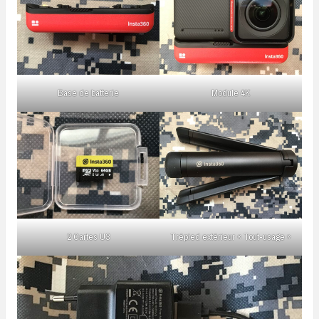
Base de batterie
Module 4K
2 Cartes U3
Trépied extérieur « Tout-usage »