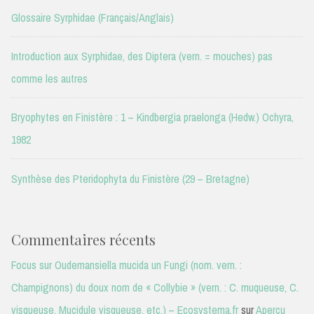
Glossaire Syrphidae (Français/Anglais)
Introduction aux Syrphidae, des Diptera (vern. = mouches) pas
comme les autres
Bryophytes en Finistère : 1 – Kindbergia praelonga (Hedw.) Ochyra,
1982
Synthèse des Pteridophyta du Finistère (29 – Bretagne)
Commentaires récents
Focus sur Oudemansiella mucida un Fungi (nom. vern. :
Champignons) du doux nom de « Collybie » (vern. : C. muqueuse, C.
visqueuse, Mucidule visqueuse, etc.) – Ecosystema.fr
sur
Aperçu