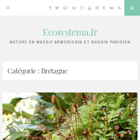
Facebook
Twitter
Google
Linkedin
Instagram
YouTube
Pinterest
Tumblr
VK
RSS
Sea
Plus
Ecosystema.fr
Skip
to
NATURE EN MASSIF ARMORICAIN ET BASSIN PARISIEN
content
Catégorie :
Bretagne