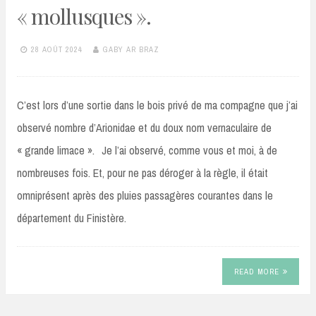
« mollusques ».
28 AOÛT 2024
GABY AR BRAZ
C’est lors d’une sortie dans le bois privé de ma compagne que j’ai
observé nombre d’Arionidae et du doux nom vernaculaire de
« grande limace ». Je l’ai observé, comme vous et moi, à de
nombreuses fois. Et, pour ne pas déroger à la règle, il était
omniprésent après des pluies passagères courantes dans le
département du Finistère.
READ MORE