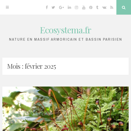
Facebook
Twitter
Google
Linkedin
Instagram
YouTube
Pinterest
Tumblr
VK
RSS
Sea
Plus
Ecosystema.fr
Skip
to
NATURE EN MASSIF ARMORICAIN ET BASSIN PARISIEN
content
Mois :
février 2025