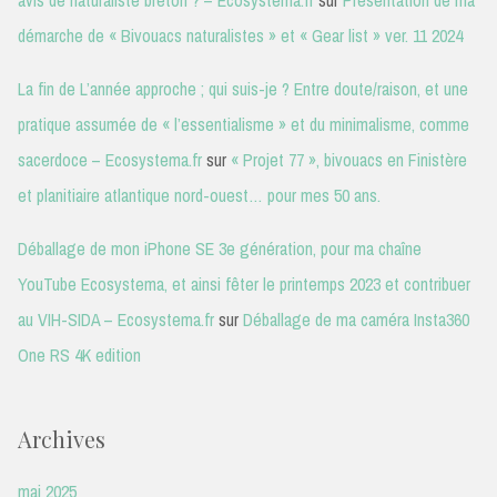
avis de naturaliste breton ? – Ecosystema.fr
sur
Présentation de ma
démarche de « Bivouacs naturalistes » et « Gear list » ver. 11 2024
La fin de L’année approche ; qui suis-je ? Entre doute/raison, et une
pratique assumée de « l’essentialisme » et du minimalisme, comme
sacerdoce – Ecosystema.fr
sur
« Projet 77 », bivouacs en Finistère
et planitiaire atlantique nord-ouest… pour mes 50 ans.
Déballage de mon iPhone SE 3e génération, pour ma chaîne
YouTube Ecosystema, et ainsi fêter le printemps 2023 et contribuer
au VIH-SIDA – Ecosystema.fr
sur
Déballage de ma caméra Insta360
One RS 4K edition
Archives
mai 2025