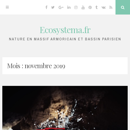
Facebook
Twitter
Google
Linkedin
Instagram
YouTube
Pinterest
Tumblr
VK
RSS
Sea
Plus
Ecosystema.fr
Skip
to
NATURE EN MASSIF ARMORICAIN ET BASSIN PARISIEN
content
Mois :
novembre 2019