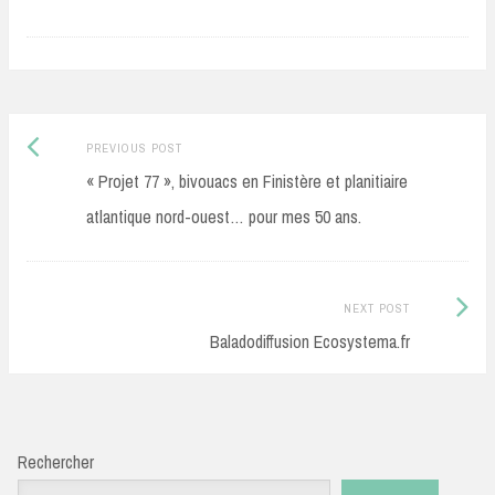
Previous
Post
PREVIOUS POST
post:
« Projet 77 », bivouacs en Finistère et planitiaire
navigation
atlantique nord-ouest… pour mes 50 ans.
Next
NEXT POST
Post:
Baladodiffusion Ecosystema.fr
Rechercher