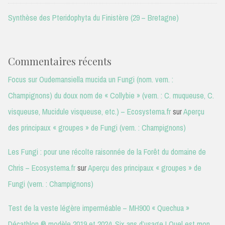
Synthèse des Pteridophyta du Finistère (29 – Bretagne)
Commentaires récents
Focus sur Oudemansiella mucida un Fungi (nom. vern. :
Champignons) du doux nom de « Collybie » (vern. : C. muqueuse, C.
visqueuse, Mucidule visqueuse, etc.) – Ecosystema.fr
sur
Aperçu
des principaux « groupes » de Fungi (vern. : Champignons)
Les Fungi : pour une récolte raisonnée de la Forêt du domaine de
Chris – Ecosystema.fr
sur
Aperçu des principaux « groupes » de
Fungi (vern. : Champignons)
Test de la veste légère imperméable – MH900 « Quechua »
Décathlon ® modèle 2019 et 2024. Six ans d’usage ! Quel est mon